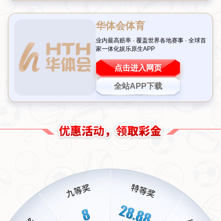
意甲德比前瞻：国际米兰或将力压AC米兰夺胜
2026-05-29T20:00:05+08:00
引言：德比战火燃起 谁能笑到最后

意甲联赛的米兰德比向来是球迷心中的重头戏，这场国际米兰与A
C米兰的对决不仅关乎城市荣誉，更可能影响两队在本赛季的争冠
走势。随着比赛日临近，关于“意甲国米vs米兰预测分析”的话题热
度持续攀升。本文将从近期表现、战术风格以及关键球员状态出
发，深入剖析为何国际米兰在这场德比中有望占据上风。让我们一
起揭开这场激战的悬念！