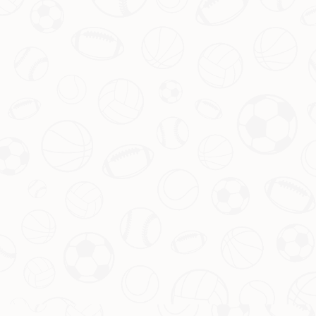
尤文图斯欲与伊尔迪兹续约至2030年，开启谈判并计划
涨薪
2026-05-27T20:00:04+08:00
在足球世界中，一支球队的未来不仅取决于现有成绩，更关乎于优
秀球员的长期留用与发展。据可靠消息源透露，意大利劲旅尤文图
斯正与年轻天才伊尔迪兹展开谈判，目标是在彼此共赢的基础上，
将其合约延续至2030年，并适当提升薪资。这一决定无疑对双方
都具有重要意义，同时也引发了球迷和业内人士的广泛关注。