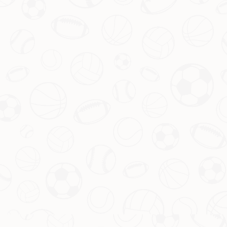
普尔道歉后痛斥希尔德，格林队霸作风依旧不改
2026-05-23T20:00:05+08:00
前言：格林再掀风波 队内矛盾引热议

在NBA赛场上，球员之间的冲突从来不是新鲜事，但当这种矛盾涉
及到金州勇士队的德拉蒙德·格林时，话题总是格外引人注目。最
近，格林因与队友普尔的道歉事件以及随后对希尔德的怒喷，再次
将自己“队霸”的形象推上风口浪尖。这不仅让人质疑：即使经历了
1
2
3
4
多次风波，格林的性格和行事风格是否真的有所改变？本文将围绕
这一主题，深入剖析格林的行为模式及其对球队的影响。