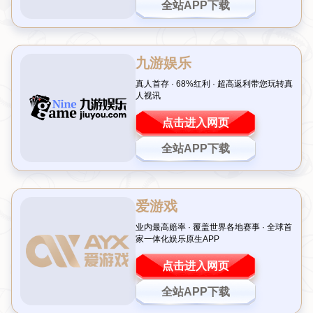
作为世界足坛的超级巨星，C罗的每一次动态都能引发全球关
注。这次，他将带着自己的球队来到中国，与中超的两支劲旅展
开友谊赛，消息一出便点燃了国内球迷的热情。关于“C罗中国行”
的具体时间安排和比赛对手，成为了近期热议的话题。本文将为
大家详细解析这场足球盛宴的时间表和相关信息，让你不错过任
何精彩瞬间。
一、C罗中国行比赛时间安排揭晓
据官方消息透露，C罗此次中国行的比赛时间已经敲定，将在
2024年1月中旬
展开具体的赛事活动。这段时间正值中超联赛休
赛期，为球迷们提供了一个近距离接触国际球星的绝佳机会。初
步安排显示，C罗及其所属球队将在
1月15日和1月18日
分别进行
两场友谊赛，地点暂定为一线城市的顶级体育场馆。具体场次时
间可能会根据现场安排有所微调，但可以确定的是，这将是新年
伊始的一大足球盛事。