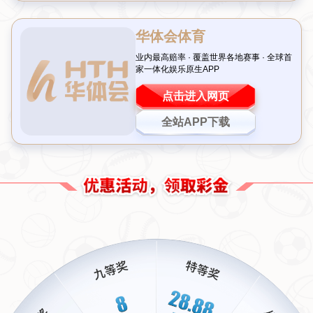
均可以贡献近30分，这种得分爆发力让A史密斯毫不犹豫地称他
为“超级巨星”。
更重要的是，
布伦森在关键时刻从不手软
。以对阵热火的系列赛
为例，他在多场比赛中末节独得10+分，直接带领球队逆转局
势。这种大心脏的表现，正是A史密斯口中“扛起进攻”的最佳诠
释。相比之下，许多年轻球员在面对类似压力时往往会显得犹
豫，而布伦森却展现出了超出年龄的成熟。
哈利伯顿：天赋有余但缺乏统治力
反观
哈利伯顿的天赋与短板
，这位步行者的年轻控卫无疑是联盟
中最具潜力的组织者之一。他的视野开阔，传球极具创造力，场
均助攻数常年位居联盟前列。然而，A史密斯却指出，
哈利在个
人进攻端的威胁性不足
，尤其是在需要自己站出来得分时，往往
无法像布伦森那样稳定输出。