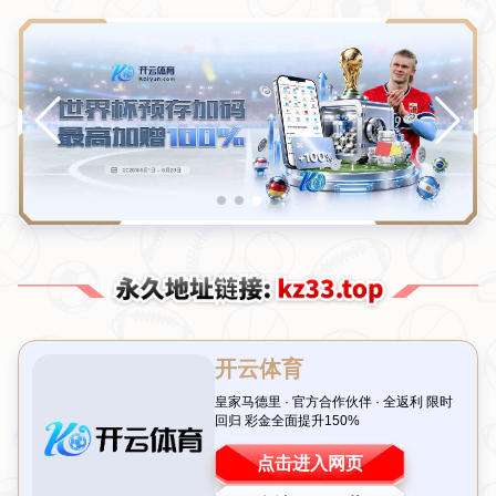
公司新闻
行业资讯
新闻动态
A史密斯：布伦森堪称超巨，哈利伯顿
难比肩，进攻端扛不起重任
发布日期：2026-06-24T20:00:02+08:00