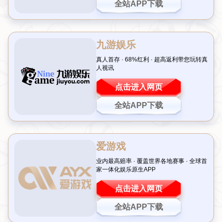
前言：A史密斯的犀利观点引发热议
在篮球评论界，A史密斯总是以直言不讳著称。最近，他关于尼
克斯核心布伦森和步行者新星哈利伯顿的评价再次点燃了球迷的
讨论。他明确表示，
布伦森是真正的超级巨星
，而哈利伯顿尽管
天赋出众，却还未能达到同样的高度，尤其是在扛起球队进攻的
能力上。这一观点不仅引发了广泛关注，也让我们重新审视两位
年轻球员在球场上的表现和角色定位。那么，布伦森究竟为何能
被冠以“超巨”之名，而哈利又欠缺了什么呢？让我们一探究竟。
布伦森：进攻端的绝对核心
谈到
布伦森的超巨表现
，我们不得不提到他在尼克斯的表现。自
从加盟这支纽约球队以来，布伦森迅速成为球队的进攻支柱。无
论是面对高压防守还是关键时刻，他总能用精准的中距离投篮和
突破撕开对手防线。尤其是在2022-23赛季的季后赛中，布伦森场