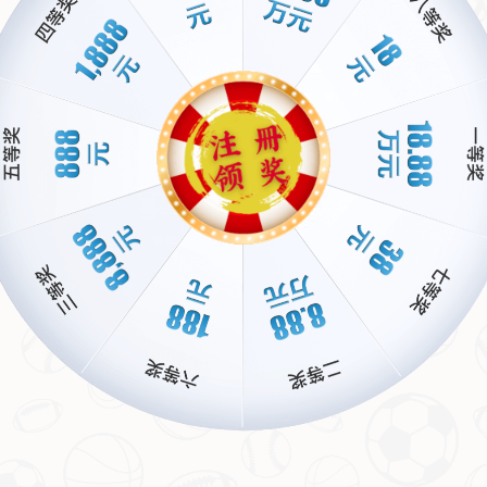
以本赛季的数据为例，尽管哈利伯顿场均可以贡献20+分，但他
的得分更多依赖于团队配合，一旦对手针对性限制他的传球路
线，他的个人攻击能力就显得捉襟见肘。相比之下，
布伦森在单
打中的效率更高
，无论是面对包夹还是单防，他都能找到解决办
法。这种差距，正是A史密斯认为哈利还称不上“超巨”的原因。