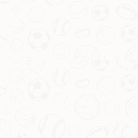
READ MORE
MORE NEWS
联系问鼎娱乐平台
CONTACT US