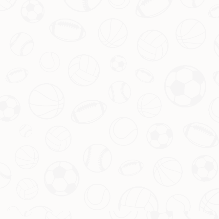
自打造阵容，却未能起飞
提升职场技能
便告失利
LEARN MORE
LEARN MORE
2026-06-01T20:00:04+08:00
潜水之余，不妨来个跳水
2026-06-01T20:00:05+08:00
体验
王大雷时隔4年再为国足
踢满全场
LEARN MORE
LEARN MORE