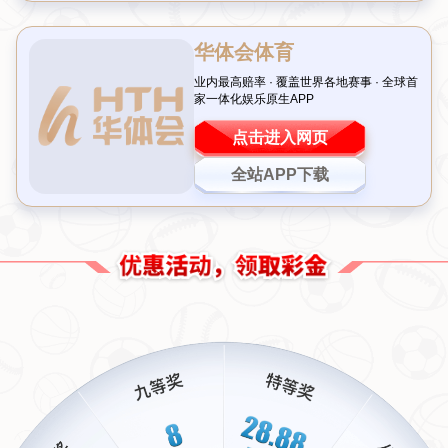
的互动性。未来，公司将继续推动电竞赛事的全球化发
展，拓展更多国家和地区的电竞市场，并结合虚拟现实等
先进技术，提升赛事的互动性和沉浸感。作为行业领先的
体育企业，我们公司长期致力于体育器材与运动服装的研
发、生产、分销与零售，通过创新科技不断提升产品品质
和市场竞争力。我们的体育赛事与比赛活动组织服务涵盖
各类体育项目，从策划、推广到执行，提供一站式赛事管
理解决方案。在运动员管理、培训与经纪服务领域，我们
帮助运动员建立科学的训练体系，提升竞技水平，同时提
供职业发展规划，助力他们迈向更广阔的舞台。我们的健
身中心与健身服务为不同年龄和需求的客户提供个性化训
练方案，结合专业指导和现代化设备，帮助客户实现健康
目标。健康护理、康复与运动医学服务是我们核心业务之