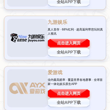
乐、电玩、棋牌等模块，提升综合盈利能力。适合推广代
理与二级分发合作，支持专属后台与多端同步。欢迎访问
问鼎娱乐官方招商入口，下载运营资料，把握体育与娱乐
融合红利机遇。电竞比赛活动组织已成为全球体育和娱乐
产业的重要一环。本公司专注于电竞赛事的组织、策划与
执行，提供从本地到国际级的电竞比赛服务。我们通过先
进的赛事平台和专业的赛事运营团队，成功组织了多个国
际电竞赛事，涵盖MOBA、FPS、体育竞技等多个热门游
戏项目。通过与全球顶级电竞俱乐部、战队和游戏开发商
的合作，我们确保赛事的高水平组织和公正性。在赛事直
播和解说方面，公司采用高清直播技术，为全球观众提供
精彩纷呈的赛事观赏体验。通过精心策划的赛事活动，我
们不断提升电竞赛事的娱乐性和观赏性，增强玩家和观众