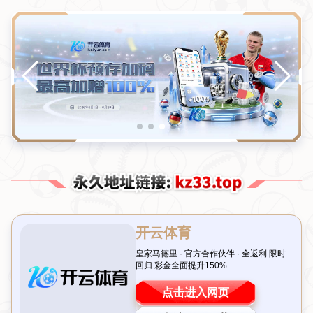
公司新闻
行业资讯
新闻动态
CBA全明星赛名单公布，新人强势上
榜
发布日期：2026-06-24T20:00:02+08:00