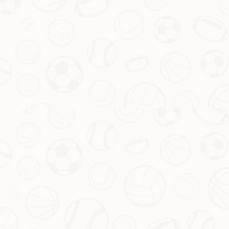
自从今年的
CBA全明星赛名单公布
以来，社交媒体上的讨论热度
持续攀升。有球迷直言：“看到这么多新人入选，真的很激动！希
望他们能在全明星赛上大放异彩！”还有人表示，新老结合的阵容
让这场赛事充满了未知数，尤其是新人能否在高强度对抗中站稳
脚跟，成为大家关注的焦点。
此外，不少粉丝还通过投票支持自己喜爱的球员，进一步推动了
赛事的热度。可以预见，这届全明星赛不仅是一场竞技盛宴，更
将成为展示CBA新生代实力的重要窗口。
(无结束语)
上一篇:
拜仁高层坦言：穆勒离队出于竞技考量，告知前夜难眠三
晚
下一篇:
【亚冠】奥斯卡点球扳平魏震红牌离场 海港战平光州1-1