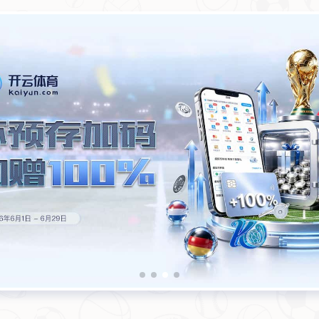
首页
关于问鼎娱乐平台