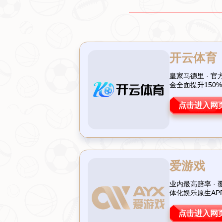
新闻动态
NEWS
新闻动
公司新闻
行业资讯
联系问鼎娱乐平台
引
027-6753015
在
兰
15914318279
印
山东省青岛市即墨市鳌
讨
山卫镇
国