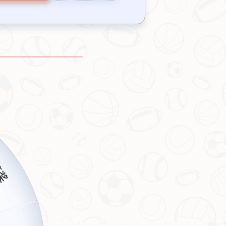
赛季，他们时隔多年重返欧冠决赛，虽然最终未能夺
入决赛，与曼城展开激烈对决，尽管以微弱劣势惜
内两进欧冠决赛
”，正是对国米持续高水平表现的
队的精心布局和球员们的顽强拼搏。
。在主教练西蒙尼·因扎吉的带领下，国米展现出
锋线则充满爆发力。以劳塔罗·马丁内斯为核心的
此外，后防线上如什克里尼亚尔等球员的存在，
冠赛场上屡创佳绩的重要原因。