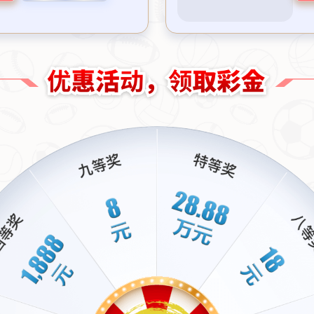
年来，国际米兰在欧冠赛场上的表现无疑是现象级的。2020-2021
，但已展现出强劲的竞争力。而到了2022-2023赛季，国米再次杀
，但他们的稳定性和战术执行力得到了广泛认可。恩里克提到的“
三年
佳注解。这种成就不仅体现了一支球队的整体实力，也离不开教练团
大背后的原因：战术体系与核心球员
说国米为何能成为“
非常强大的球队
”，首先不得不提他们的战术体系
极高的纪律性和灵活性。他们的防守端固若金汤，中场控制力强，而
锋线，不仅能在关键时刻打破僵局，还能与中场球员形成默契配合。
对手难以轻易突破。这样的阵容配置和战术打法，正是国米能够在欧