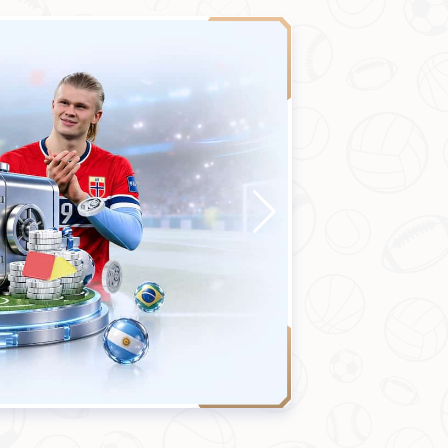
产品服务
新闻资讯
联系问鼎娱乐平台
>
首页
新闻动态